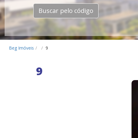
Buscar pelo código
Beg Imóveis
/
/
9
9