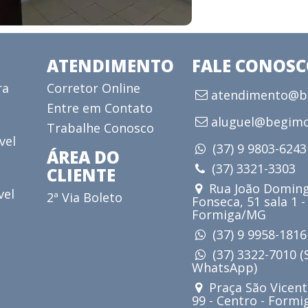
ATENDIMENTO
FALE CONOS
ra
Corretor Online
atendimento@be
Entre em Contato
aluguel@begimo
Trabalhe Conosco
vel
(37) 9 9803-624
ÁREA DO
(37) 3321-3303
CLIENTE
Rua João Doming
vel
2ª Via Boleto
Fonseca, 51 sala 1 -
Formiga/MG
(37) 9 9958-181
(37) 3322-7010 
WhatsApp)
Praça São Vicent
99 - Centro - Form