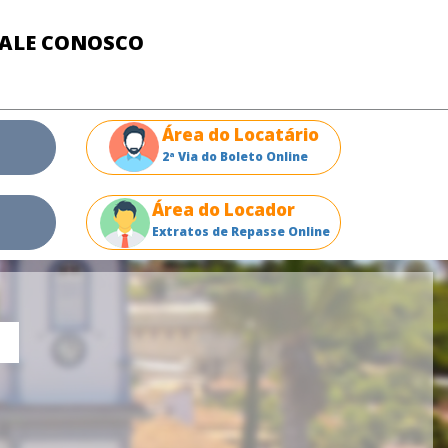
FALE CONOSCO
Área do Locatário
2ª Via do Boleto Online
Área do Locador
Extratos de Repasse Online