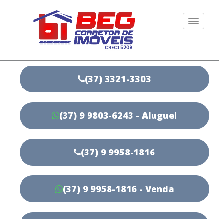
Togg
navi
(37) 3321-3303
(37) 9 9803-6243 - Aluguel
(37) 9 9958-1816
(37) 9 9958-1816 - Venda