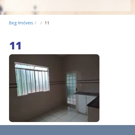
Beg Imóveis
/
/
11
11