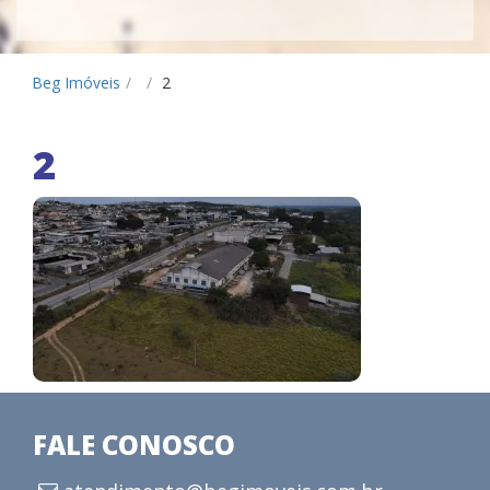
Beg Imóveis
/
/
2
2
FALE CONOSCO