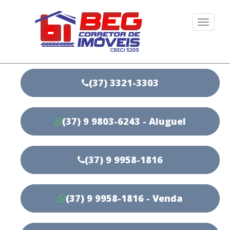
Togg
navi
(37) 3321-3303
(37) 9 9803-6243 - Aluguel
(37) 9 9958-1816
(37) 9 9958-1816 - Venda