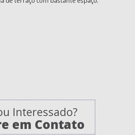
na de terraço com bastante espaço.
ou Interessado?
re em Contato