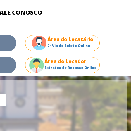
FALE CONOSCO
Área do Locatário
2ª Via do Boleto Online
Área do Locador
Extratos de Repasse Online