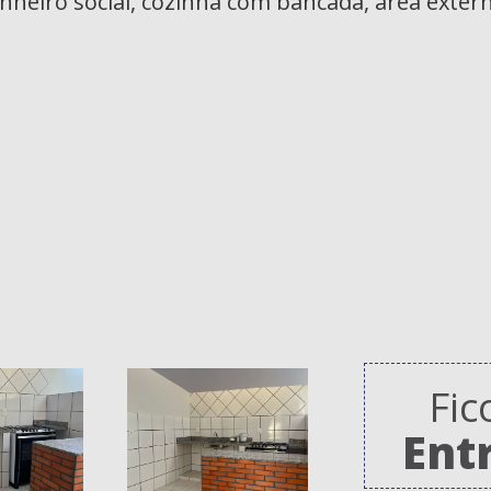
nheiro social, cozinha com bancada, área exter
a
Fic
Ent