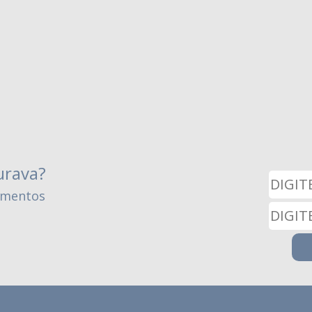
urava?
amentos