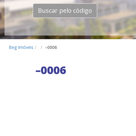
Buscar pelo código
Beg Imóveis
/
/
–0006
–0006