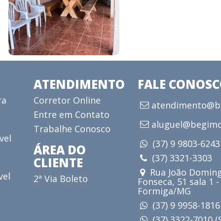
ATENDIMENTO
FALE CONOS
ra
Corretor Online
atendimento@be
Entre em Contato
aluguel@begimo
Trabalhe Conosco
vel
(37) 9 9803-624
ÁREA DO
(37) 3321-3303
CLIENTE
Rua João Doming
vel
2ª Via Boleto
Fonseca, 51 sala 1 -
Formiga/MG
(37) 9 9958-181
(37) 3322-7010 