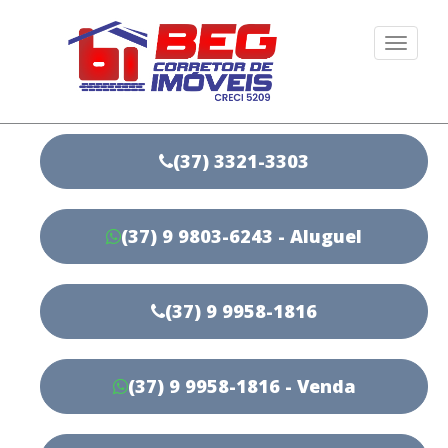
Togg
navi
(37) 3321-3303
(37) 9 9803-6243 - Aluguel
(37) 9 9958-1816
(37) 9 9958-1816 - Venda