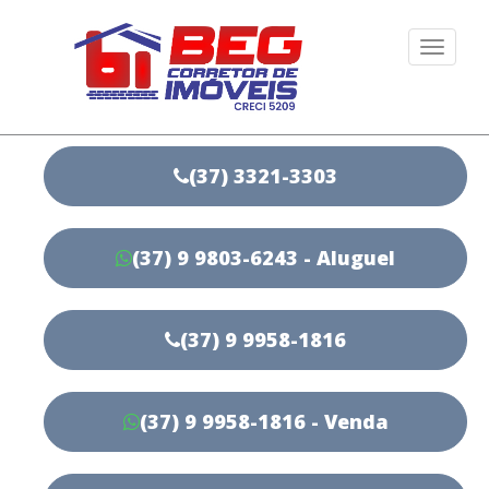
Togg
navi
(37) 3321-3303
(37) 9 9803-6243 - Aluguel
(37) 9 9958-1816
(37) 9 9958-1816 - Venda