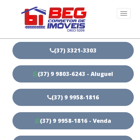
Togg
navi
(37) 3321-3303
(37) 9 9803-6243 - Aluguel
(37) 9 9958-1816
(37) 9 9958-1816 - Venda