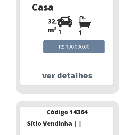
Casa
32,18
2
m²
1
1
R$ 100.000,00
ver detalhes
Código 14364
Sítio Vendinha | |