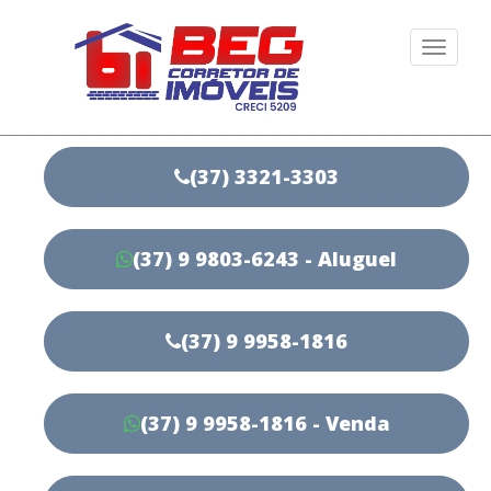
Togg
navi
(37) 3321-3303
(37) 9 9803-6243 - Aluguel
(37) 9 9958-1816
(37) 9 9958-1816 - Venda