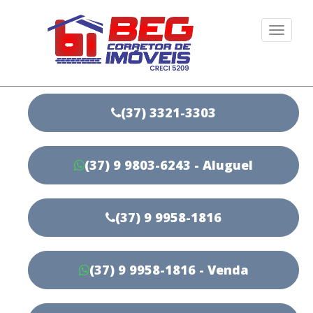
Togg
navi
(37) 3321-3303
(37) 9 9803-6243 - Aluguel
(37) 9 9958-1816
(37) 9 9958-1816 - Venda