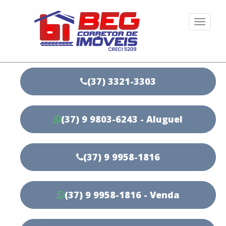
Togg
navi
(37) 3321-3303
(37) 9 9803-6243 - Aluguel
(37) 9 9958-1816
(37) 9 9958-1816 - Venda