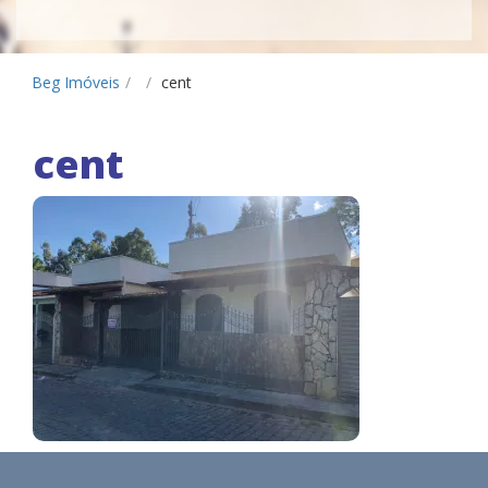
Beg Imóveis
/
/
cent
cent