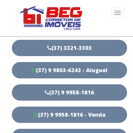
Togg
navi
(37) 3321-3303
(37) 9 9803-6243 - Aluguel
(37) 9 9958-1816
(37) 9 9958-1816 - Venda