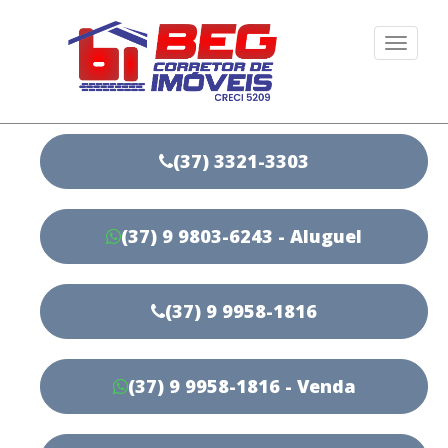
Togg
navi
(37) 3321-3303
(37) 9 9803-6243 - Aluguel
(37) 9 9958-1816
(37) 9 9958-1816 - Venda