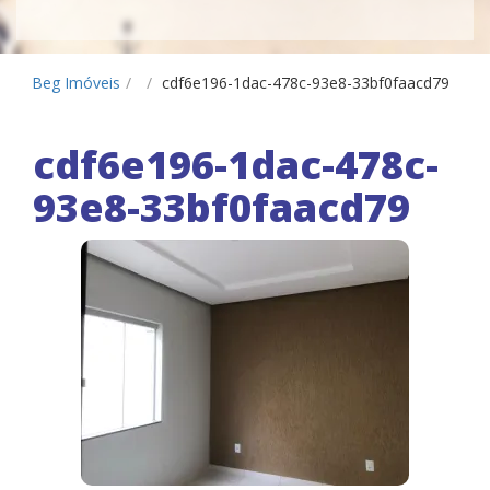
Beg Imóveis
/
/
cdf6e196-1dac-478c-93e8-33bf0faacd79
cdf6e196-1dac-478c-
93e8-33bf0faacd79