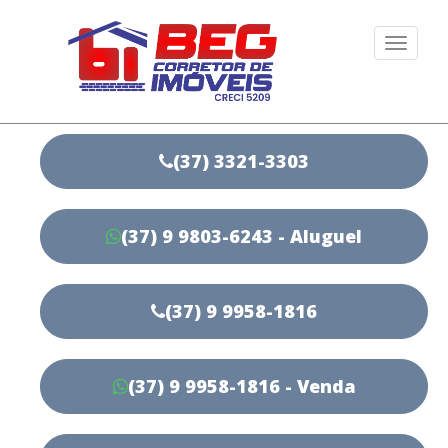
Togg
navi
(37) 3321-3303
(37) 9 9803-6243 - Aluguel
(37) 9 9958-1816
(37) 9 9958-1816 - Venda