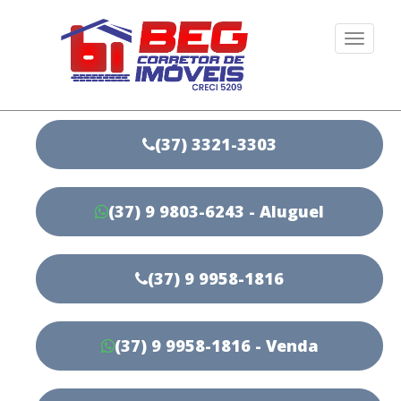
Togg
navi
(37) 3321-3303
(37) 9 9803-6243 - Aluguel
(37) 9 9958-1816
(37) 9 9958-1816 - Venda