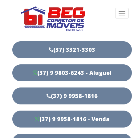
Togg
navi
(37) 3321-3303
(37) 9 9803-6243 - Aluguel
(37) 9 9958-1816
(37) 9 9958-1816 - Venda