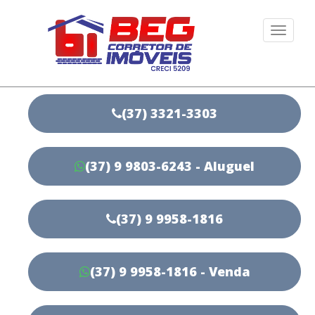
Togg
navi
(37) 3321-3303
(37) 9 9803-6243 - Aluguel
(37) 9 9958-1816
(37) 9 9958-1816 - Venda