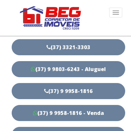
Togg
navi
(37) 3321-3303
(37) 9 9803-6243 - Aluguel
(37) 9 9958-1816
(37) 9 9958-1816 - Venda