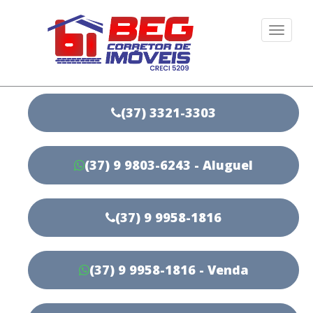
Togg
navi
(37) 3321-3303
(37) 9 9803-6243 - Aluguel
(37) 9 9958-1816
(37) 9 9958-1816 - Venda