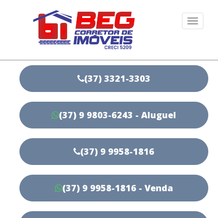
Togg
navi
(37) 3321-3303
(37) 9 9803-6243 - Aluguel
(37) 9 9958-1816
(37) 9 9958-1816 - Venda