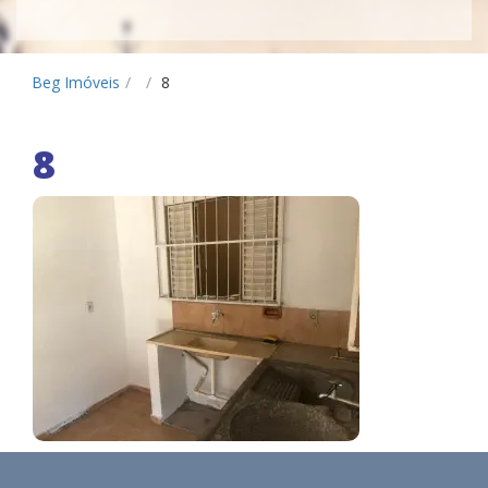
Beg Imóveis
/
/
8
8