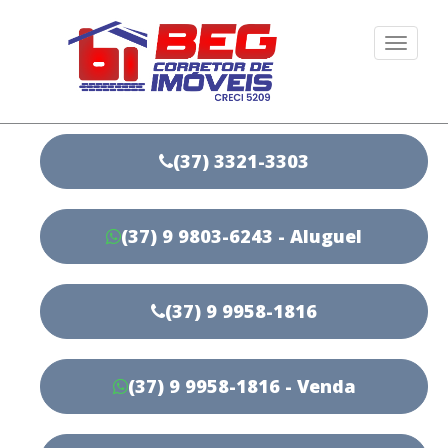
Togg
navi
(37) 3321-3303
(37) 9 9803-6243 - Aluguel
(37) 9 9958-1816
(37) 9 9958-1816 - Venda