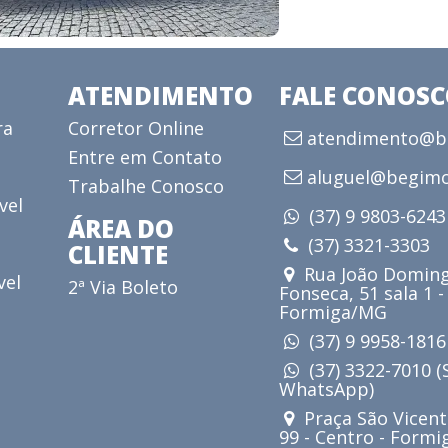
ATENDIMENTO
FALE CONOS
ra
Corretor Online
atendimento@be
Entre em Contato
aluguel@begimo
Trabalhe Conosco
vel
(37) 9 9803-624
ÁREA DO
(37) 3321-3303
CLIENTE
Rua João Doming
vel
2ª Via Boleto
Fonseca, 51 sala 1 -
Formiga/MG
(37) 9 9958-181
(37) 3322-7010 
WhatsApp)
Praça São Vicent
99 - Centro - Form