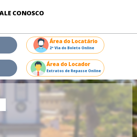
FALE CONOSCO
Área do Locatário
2ª Via do Boleto Online
Área do Locador
Extratos de Repasse Online