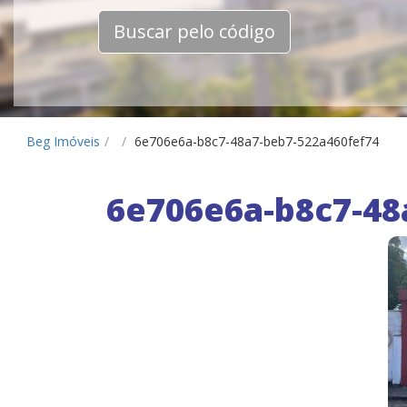
Buscar pelo código
Beg Imóveis
/
/
6e706e6a-b8c7-48a7-beb7-522a460fef74
6e706e6a-b8c7-48