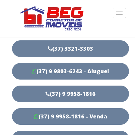
Togg
navi
(37) 3321-3303
(37) 9 9803-6243 - Aluguel
(37) 9 9958-1816
(37) 9 9958-1816 - Venda