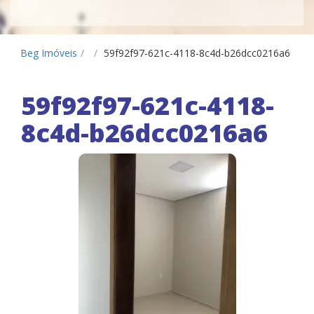
Beg Imóveis
/
/
59f92f97-621c-4118-8c4d-b26dcc0216a6
59f92f97-621c-4118-
8c4d-b26dcc0216a6