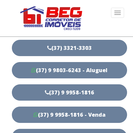
Togg
navi
(37) 3321-3303
(37) 9 9803-6243 - Aluguel
(37) 9 9958-1816
(37) 9 9958-1816 - Venda