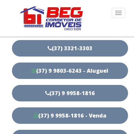
Togg
navi
(37) 3321-3303
(37) 9 9803-6243 - Aluguel
(37) 9 9958-1816
(37) 9 9958-1816 - Venda