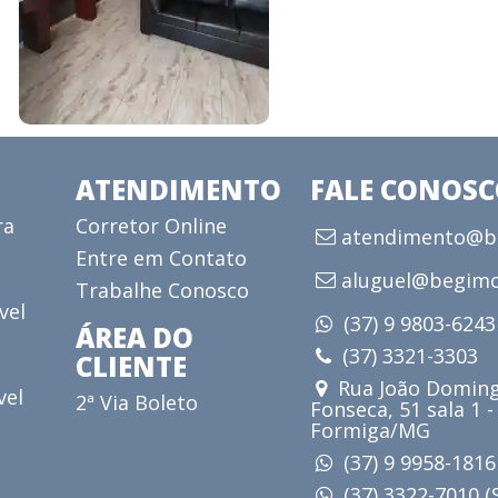
ATENDIMENTO
FALE CONOS
ra
Corretor Online
atendimento@be
Entre em Contato
aluguel@begimo
Trabalhe Conosco
vel
(37) 9 9803-624
ÁREA DO
(37) 3321-3303
CLIENTE
Rua João Doming
vel
2ª Via Boleto
Fonseca, 51 sala 1 -
Formiga/MG
(37) 9 9958-181
(37) 3322-7010 