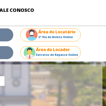
FALE CONOSCO
Área do Locatário
2ª Via do Boleto Online
Área do Locador
Extratos de Repasse Online