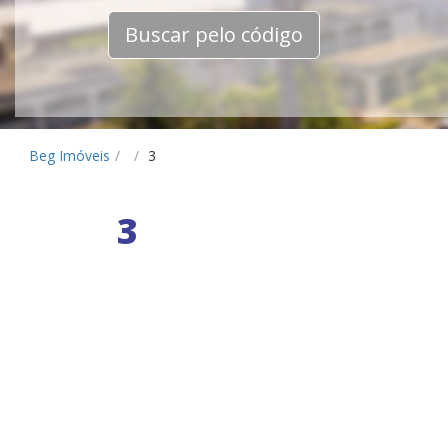
Buscar pelo código
Beg Imóveis
/
/
3
3