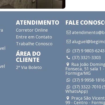
ATENDIMENTO
FALE CONOS
ra
Corretor Online
atendimento@be
Entre em Contato
aluguel@begimo
Trabalhe Conosco
vel
(37) 9 9803-624
ÁREA DO
(37) 3321-3303
CLIENTE
Rua João Doming
vel
2ª Via Boleto
Fonseca, 51 sala 1 -
Formiga/MG
(37) 9 9958-181
(37) 3322-7010 
WhatsApp)
Praça São Vicent
99 - Centro - Form