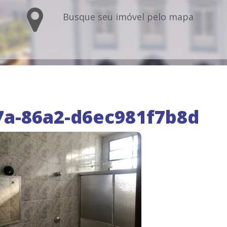
Busque seu imóvel pelo mapa
7a-86a2-d6ec981f7b8d