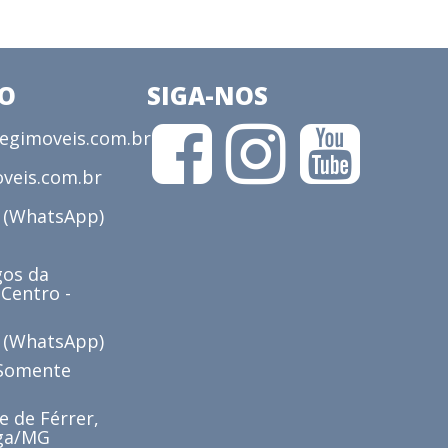
CO
SIGA-NOS
gimoveis.com.br
veis.com.br
3 (WhatsApp)
os da
 Centro -
6 (WhatsApp)
(Somente
e de Férrer,
iga/MG