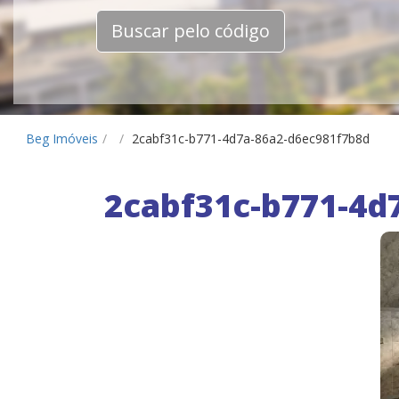
Buscar pelo código
Beg Imóveis
/
/
2cabf31c-b771-4d7a-86a2-d6ec981f7b8d
2cabf31c-b771-4d