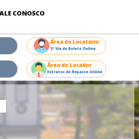
FALE CONOSCO
Área do Locatário
2ª Via do Boleto Online
Área do Locador
Extratos de Repasse Online