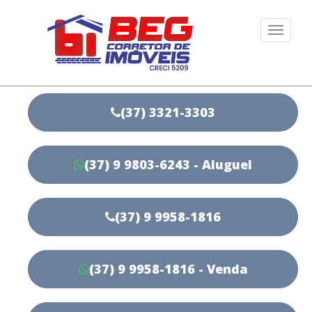
Togg
navi
(37) 3321-3303
(37) 9 9803-6243 - Aluguel
(37) 9 9958-1816
(37) 9 9958-1816 - Venda