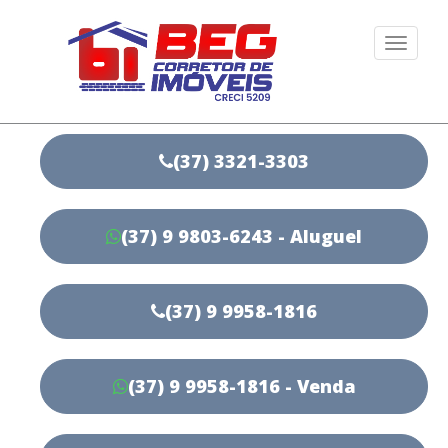
Togg
navi
(37) 3321-3303
(37) 9 9803-6243 - Aluguel
(37) 9 9958-1816
(37) 9 9958-1816 - Venda