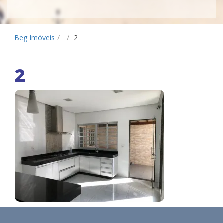
Beg Imóveis
/
/
2
2