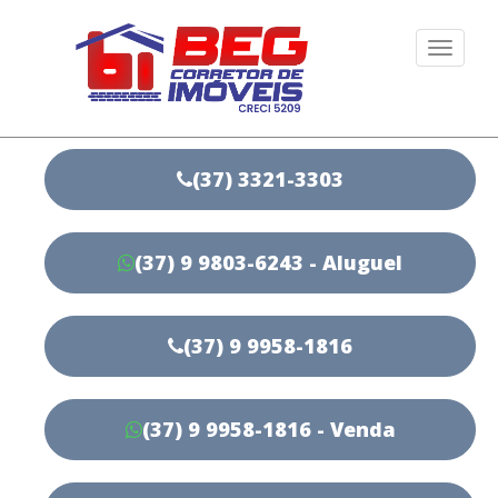
Togg
navi
(37) 3321-3303
(37) 9 9803-6243 - Aluguel
(37) 9 9958-1816
(37) 9 9958-1816 - Venda