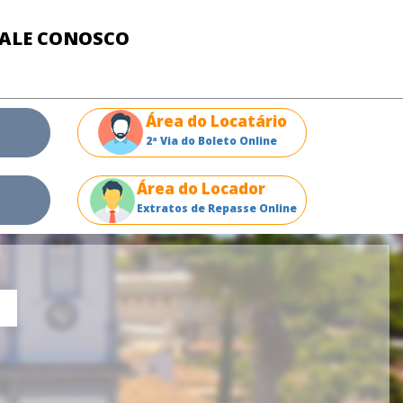
FALE CONOSCO
Área do Locatário
2ª Via do Boleto Online
Área do Locador
Extratos de Repasse Online