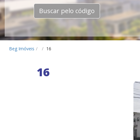
Buscar pelo código
Beg Imóveis
/
/
16
16