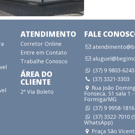
ATENDIMENTO
FALE CONOS
ra
Corretor Online
atendimento@be
Entre em Contato
aluguel@begimo
Trabalhe Conosco
vel
(37) 9 9803-624
ÁREA DO
(37) 3321-3303
CLIENTE
Rua João Doming
vel
2ª Via Boleto
Fonseca, 51 sala 1 -
Formiga/MG
(37) 9 9958-181
(37) 3322-7010 
WhatsApp)
Praça São Vicent