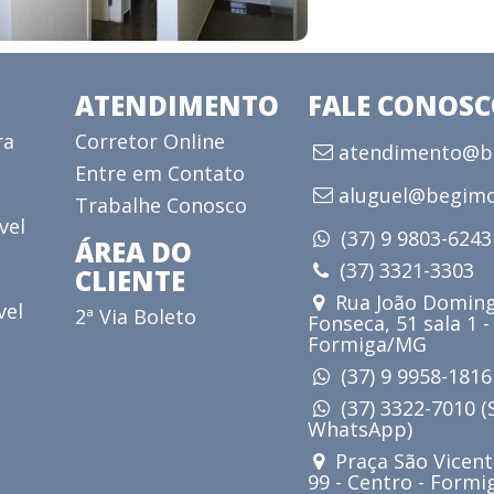
ATENDIMENTO
FALE CONOS
ra
Corretor Online
atendimento@be
Entre em Contato
aluguel@begimo
Trabalhe Conosco
vel
(37) 9 9803-624
ÁREA DO
(37) 3321-3303
CLIENTE
Rua João Doming
vel
2ª Via Boleto
Fonseca, 51 sala 1 -
Formiga/MG
(37) 9 9958-181
(37) 3322-7010 
WhatsApp)
Praça São Vicent
99 - Centro - Form