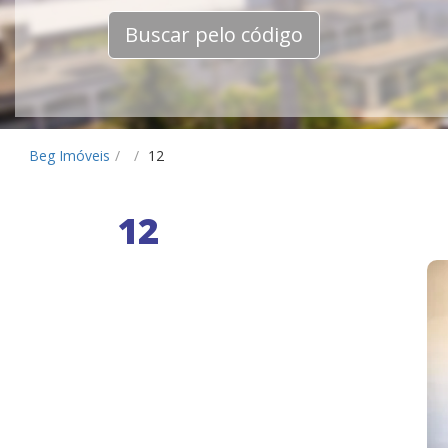
Buscar pelo código
Beg Imóveis
/
/
12
12