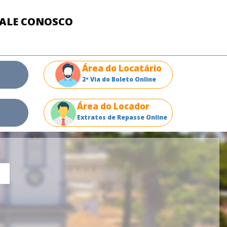
FALE CONOSCO
Área do Locatário
2ª Via do Boleto Online
Área do Locador
Extratos de Repasse Online