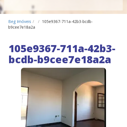
Beg Imóveis
/
/
105e9367-711a-42b3-bcdb-
b9cee7e18a2a
105e9367-711a-42b3-
bcdb-b9cee7e18a2a