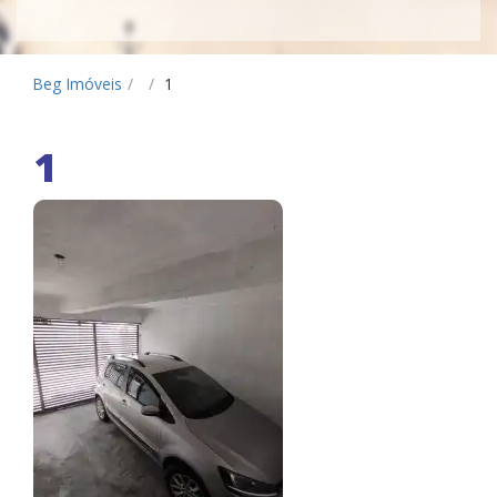
Beg Imóveis
/
/
1
1