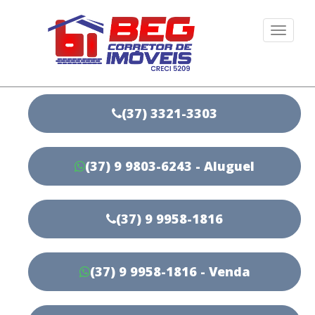
Togg
navi
(37) 3321-3303
(37) 9 9803-6243 - Aluguel
(37) 9 9958-1816
(37) 9 9958-1816 - Venda