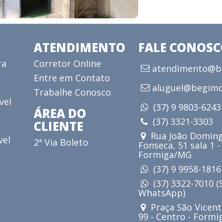
ATENDIMENTO
FALE CONOS
ra
Corretor Online
atendimento@be
Entre em Contato
aluguel@begimo
Trabalhe Conosco
vel
(37) 9 9803-624
ÁREA DO
(37) 3321-3303
CLIENTE
Rua João Doming
vel
2ª Via Boleto
Fonseca, 51 sala 1 -
Formiga/MG
(37) 9 9958-181
(37) 3322-7010 
WhatsApp)
Praça São Vicent
99 - Centro - Form