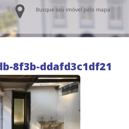
Busque seu imóvel pelo mapa
db-8f3b-ddafd3c1df21