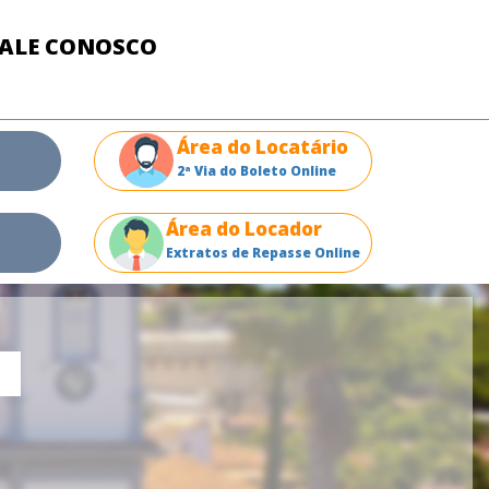
FALE CONOSCO
Área do Locatário
2ª Via do Boleto Online
Área do Locador
Extratos de Repasse Online