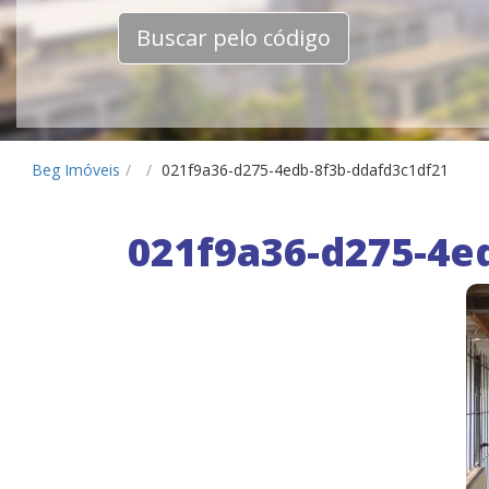
Buscar pelo código
Beg Imóveis
/
/
021f9a36-d275-4edb-8f3b-ddafd3c1df21
021f9a36-d275-4e